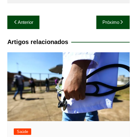
Navegação
Anterior
Próximo
de
Post
Artigos relacionados
Saúde