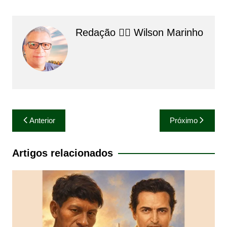
Redação 👨‍⚖️​ Wilson Marinho
Navegação
Anterior
Próximo
de
Post
Artigos relacionados