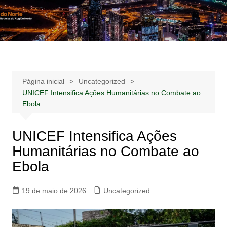
Ir
para
Notícias –
Notícias – Publicidades – Anúncios
o
Publicidades –
conteúdo
Anúncios
Página inicial
Uncategorized
UNICEF Intensifica Ações Humanitárias no Combate ao
Ebola
UNICEF Intensifica Ações
Humanitárias no Combate ao
Ebola
19 de maio de 2026
Uncategorized