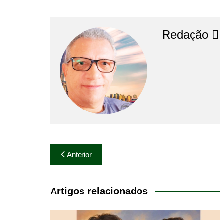
Redação 👨‍
Navegação
Anterior
de
Post
Artigos relacionados