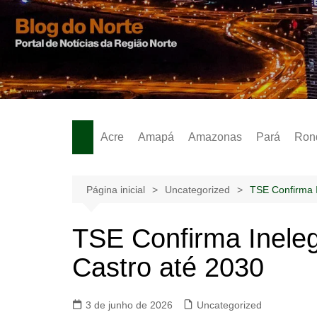
Ir
para
o
Notícias – Publicidades – Anúncios
conteúdo
Acre
Amapá
Amazonas
Pará
Ron
Página inicial
Uncategorized
TSE Confirma I
TSE Confirma Ineleg
Castro até 2030
3 de junho de 2026
Uncategorized