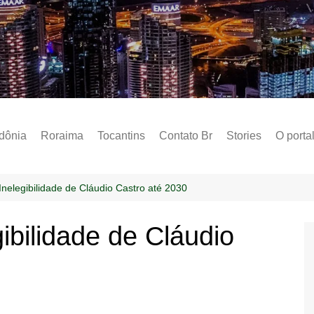
Notícias – Public
dônia
Roraima
Tocantins
Contato Br
Stories
O porta
Social
Sobre 
nelegibilidade de Cláudio Castro até 2030
Post do
ibilidade de Cláudio
Termo 
Estados
Polític