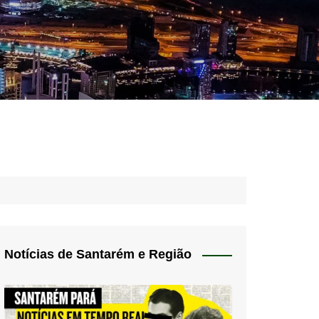
idades – Anúncios
l
nós
 Blog
de uso
Notícias de Santarém e Região
 do Norte
a de privacidade