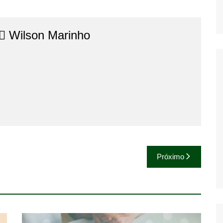
⚖️​ Wilson Marinho
Próximo