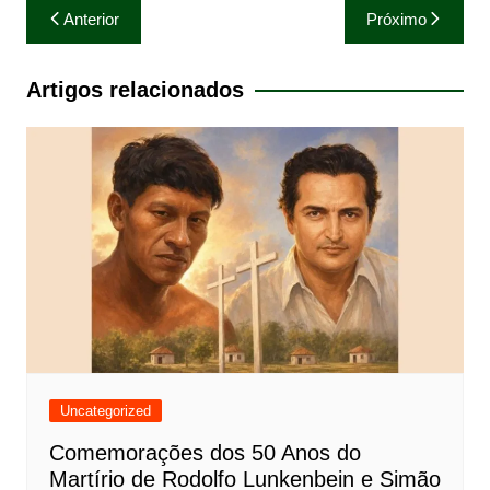
Navegação
Anterior
Próximo
de
Post
Artigos relacionados
Uncategorized
Comemorações dos 50 Anos do
Martírio de Rodolfo Lunkenbein e Simão