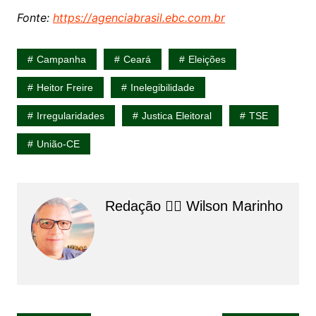
Fonte:
https://agenciabrasil.ebc.com.br
Campanha
Ceará
Eleições
Heitor Freire
Inelegibilidade
Irregularidades
Justica Eleitoral
TSE
União-CE
Redação 👨‍⚖️​ Wilson Marinho