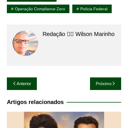
Operação Compliance Zero
Polícia Federal
Redação 👨‍⚖️​ Wilson Marinho
Navegação
Anterior
Próximo
de
Post
Artigos relacionados