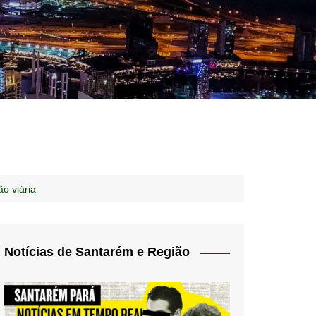
idades – Anúncios
l
nós
o viária
 Blog
de uso
Notícias de Santarém e Região
 do Norte
a de privacidade