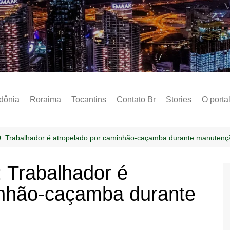
Notícias – Public
dônia
Roraima
Tocantins
Contato Br
Stories
O porta
Social
Sobre 
: Trabalhador é atropelado por caminhão-caçamba durante manutençã
Post do
 Trabalhador é
Termo 
inhão-caçamba durante
Estados
Polític