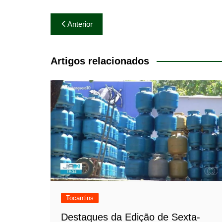
Navegação
Anterior
de
Post
Artigos relacionados
Tocantins
Destaques da Edição de Sexta-