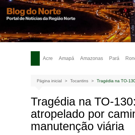
Ir
para
o
Notícias – Publicidades – Anúncios
conteúdo
Acre
Amapá
Amazonas
Pará
Ron
Página inicial
Tocantins
Tragédia na TO-130
Tragédia na TO-130:
atropelado por cam
manutenção viária