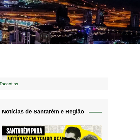
idades – Anúncios
l
nós
Tocantins
 Blog
de uso
Notícias de Santarém e Região
 do Norte
a de privacidade