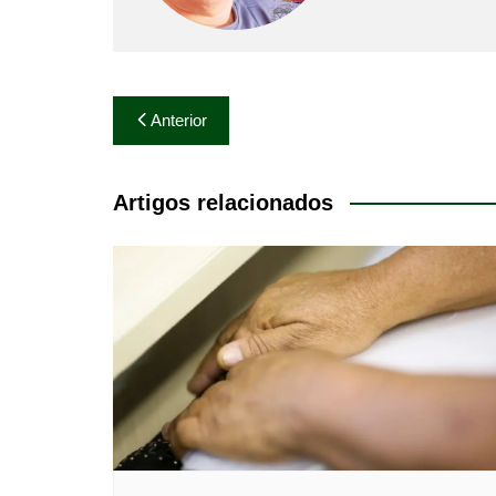
Navegação
Anterior
de
Post
Artigos relacionados