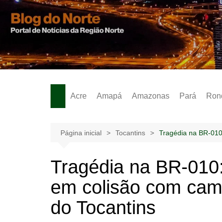
Ir
para
o
Notícias – Publicidades – Anúncios
conteúdo
Acre
Amapá
Amazonas
Pará
Ron
Página inicial
Tocantins
Tragédia na BR-010
Tragédia na BR-010:
em colisão com ca
do Tocantins