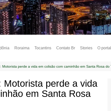
Notícias – Public
dônia
Roraima
Tocantins
Contato Br
Stories
O porta
Social
Sobre 
: Motorista perde a vida em colisão com caminhão em Santa Rosa do 
Post do
 Motorista perde a vida
Termo 
minhão em Santa Rosa
Estados
Polític