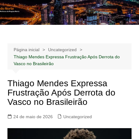
Ir
para
Notícias –
Notícias – Publicidades – Anúncios
o
Publicidades –
conteúdo
Anúncios
Página inicial
Uncategorized
Thiago Mendes Expressa Frustração Após Derrota do
Vasco no Brasileirão
Thiago Mendes Expressa
Frustração Após Derrota do
Vasco no Brasileirão
24 de maio de 2026
Uncategorized