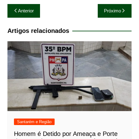
Navegação
Anterior
Próximo
de
Post
Artigos relacionados
Santarém e Região
Homem é Detido por Ameaça e Porte