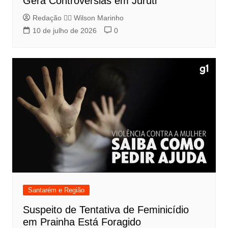
Gera Controvérsias em Juruti
Redação 👨‍⚖️​ Wilson Marinho
10 de julho de 2026
0
Santarém e Região
Suspeito de Tentativa de Feminicídio
em Prainha Está Foragido