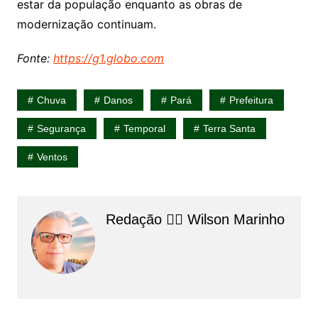
estar da população enquanto as obras de
modernização continuam.
Fonte:
https://g1.globo.com
Chuva
Danos
Pará
Prefeitura
Segurança
Temporal
Terra Santa
Ventos
Redação 👨‍⚖️​ Wilson Marinho