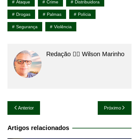
Ataque
Crime
Distribuidora
Drogas
Palmas
Polícia
Segurança
Violência
Redação 👨‍⚖️​ Wilson Marinho
Navegação
Anterior
Próximo
de
Post
Artigos relacionados