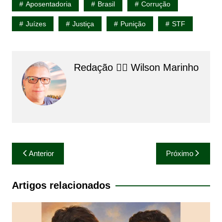
Aposentadoria
Brasil
Corrução
Juízes
Justiça
Punição
STF
Redação 👨‍⚖️​ Wilson Marinho
Navegação
Anterior
Próximo
de
Post
Artigos relacionados