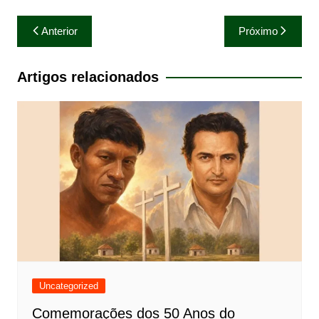
Navegação
Anterior
Próximo
de
Post
Artigos relacionados
Uncategorized
Comemorações dos 50 Anos do