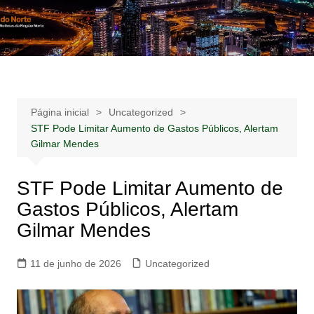
Ir
para
Notícias –
Notícias – Publicidades – Anúncios
o
Publicidades –
conteúdo
Anúncios
Página inicial
Uncategorized
STF Pode Limitar Aumento de Gastos Públicos, Alertam
Gilmar Mendes
STF Pode Limitar Aumento de
Gastos Públicos, Alertam
Gilmar Mendes
11 de junho de 2026
Uncategorized