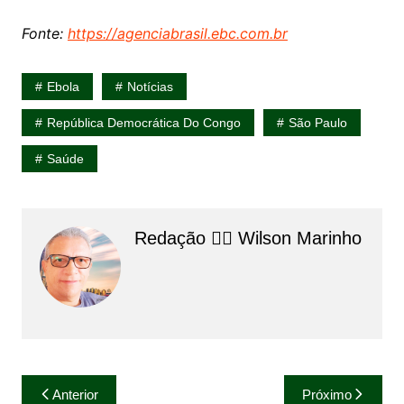
Fonte:
https://agenciabrasil.ebc.com.br
Ebola
Notícias
República Democrática Do Congo
São Paulo
Saúde
Redação 👨‍⚖️​ Wilson Marinho
Navegação
Anterior
Próximo