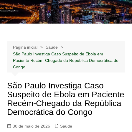
Ir
para
Notícias –
Notícias – Publicidades – Anúncios
o
Publicidades –
conteúdo
Anúncios
Página inicial
Saúde
São Paulo Investiga Caso Suspeito de Ebola em
Paciente Recém-Chegado da República Democrática do
Congo
São Paulo Investiga Caso
Suspeito de Ebola em Paciente
Recém-Chegado da República
Democrática do Congo
30 de maio de 2026
Saúde