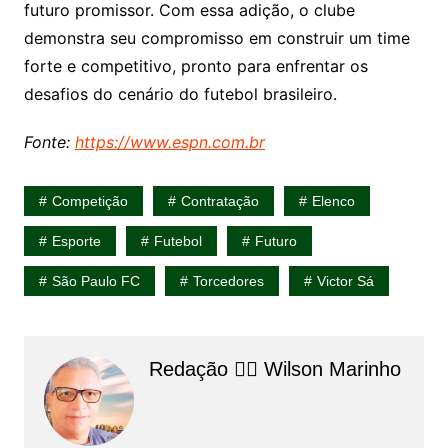
futuro promissor. Com essa adição, o clube
demonstra seu compromisso em construir um time
forte e competitivo, pronto para enfrentar os
desafios do cenário do futebol brasileiro.
Fonte:
https://www.espn.com.br
Competição
Contratação
Elenco
Esporte
Futebol
Futuro
São Paulo FC
Torcedores
Victor Sá
Redação 👨‍⚖️​ Wilson Marinho