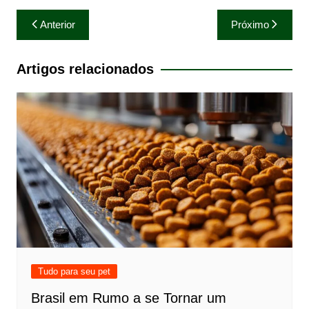
Navegação
Anterior
Próximo
de
Post
Artigos relacionados
Tudo para seu pet
Brasil em Rumo a se Tornar um