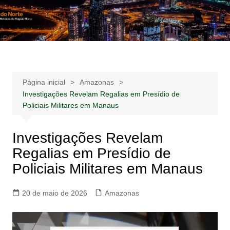
Ir
para
Notícias –
Notícias – Publicidades – Anúncios
o
Publicidades –
conteúdo
Anúncios
Página inicial
Amazonas
Investigações Revelam Regalias em Presídio de
Policiais Militares em Manaus
Investigações Revelam
Regalias em Presídio de
Policiais Militares em Manaus
20 de maio de 2026
Amazonas