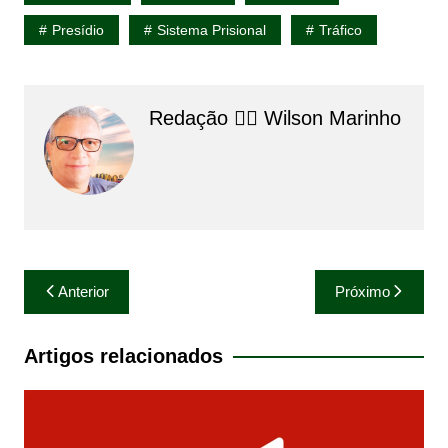
Presídio
Sistema Prisional
Tráfico
Redação 👨‍⚖️​ Wilson Marinho
Navegação
Anterior
Próximo
de
Post
Artigos relacionados