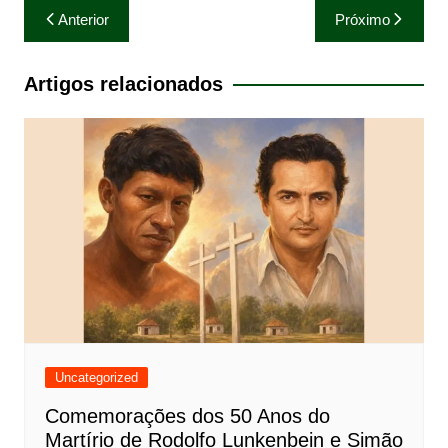
Navegação
Anterior
Próximo
de
Post
Artigos relacionados
Uncategorized
Comemorações dos 50 Anos do
Martírio de Rodolfo Lunkenbein e Simão