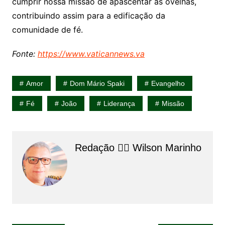
cumprir nossa missão de apascentar as ovelhas,
contribuindo assim para a edificação da
comunidade de fé.
Fonte:
https://www.vaticannews.va
Amor
Dom Mário Spaki
Evangelho
Fé
João
Liderança
Missão
Redação 👨‍⚖️​ Wilson Marinho