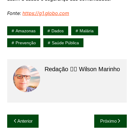
Fonte:
https://g1.globo.com
Amazonas
Dados
Malária
Prevenção
Saúde Pública
Redação 👨‍⚖️​ Wilson Marinho
Navegação
Anterior
Próximo
de