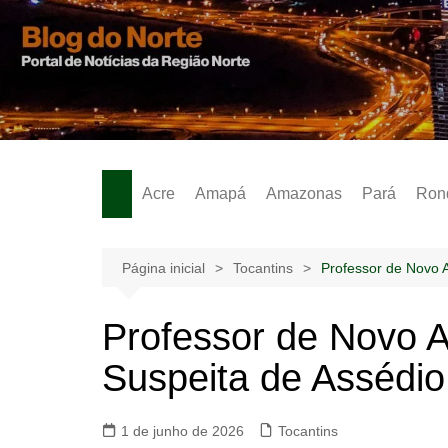
Ir
para
o
Notícias – Publicidades – Anúncios
conteúdo
Acre
Amapá
Amazonas
Pará
Ron
Página inicial
Tocantins
Professor de Novo A
Professor de Novo A
Suspeita de Assédio
1 de junho de 2026
Tocantins