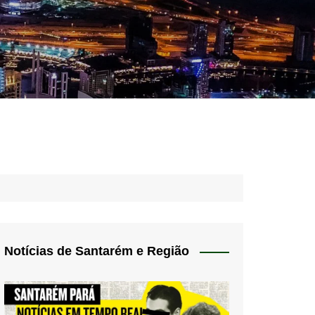
idades – Anúncios
l
nós
 Blog
de uso
Notícias de Santarém e Região
 do Norte
a de privacidade