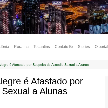
Notícias – Public
dônia
Roraima
Tocantins
Contato Br
Stories
O porta
Social
Sobre 
legre é Afastado por Suspeita de Assédio Sexual a Alunas
Post do
legre é Afastado por
Termo 
 Sexual a Alunas
Estados
Polític