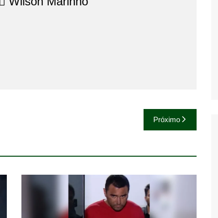
⚖️​ Wilson Marinho
Próximo