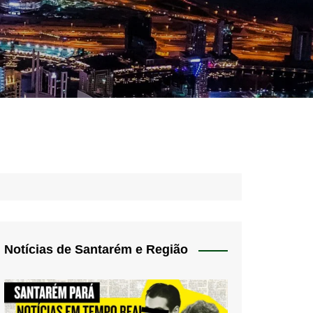
idades – Anúncios
l
nós
 Blog
de uso
Notícias de Santarém e Região
 do Norte
a de privacidade