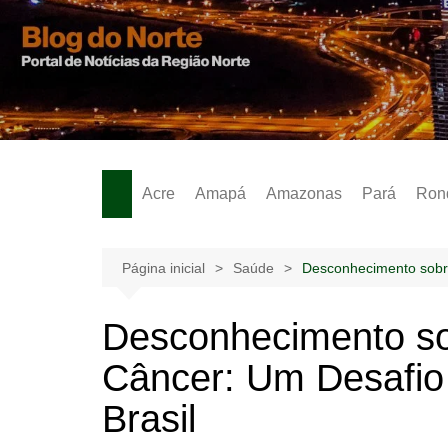
Ir
para
o
Notícias – Publicidades – Anúncios
conteúdo
Acre
Amapá
Amazonas
Pará
Ron
Página inicial
Saúde
Desconhecimento sobre
Desconhecimento s
Câncer: Um Desafio
Brasil