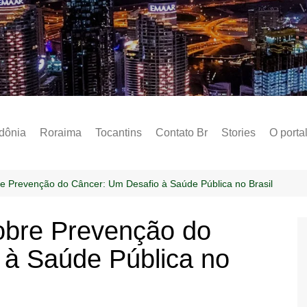
Notícias – Public
dônia
Roraima
Tocantins
Contato Br
Stories
O porta
Social
Sobre 
 Prevenção do Câncer: Um Desafio à Saúde Pública no Brasil
Post do
obre Prevenção do
Termo 
 à Saúde Pública no
Estados
Polític