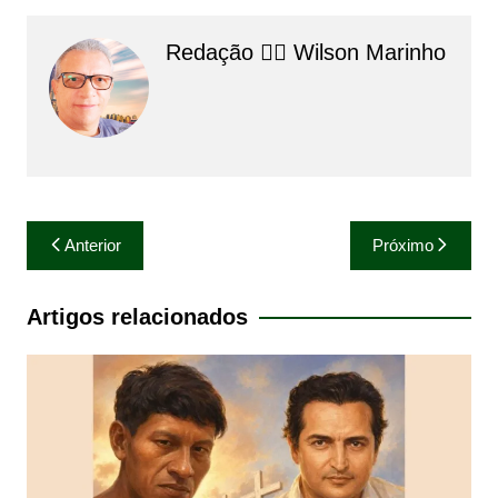
Redação 👨‍⚖️​ Wilson Marinho
Navegação
Anterior
Próximo
de
Post
Artigos relacionados