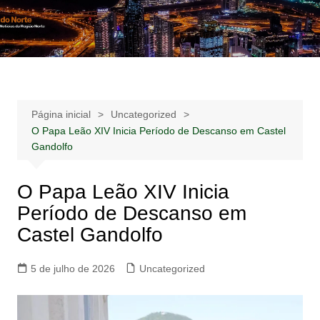
Ir
para
Notícias –
Notícias – Publicidades – Anúncios
o
Publicidades –
conteúdo
Anúncios
Página inicial
Uncategorized
O Papa Leão XIV Inicia Período de Descanso em Castel
Gandolfo
O Papa Leão XIV Inicia
Período de Descanso em
Castel Gandolfo
5 de julho de 2026
Uncategorized