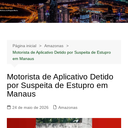
Ir
para
Notícias –
Notícias – Publicidades – Anúncios
o
Publicidades –
conteúdo
Anúncios
Página inicial
Amazonas
Motorista de Aplicativo Detido por Suspeita de Estupro
em Manaus
Motorista de Aplicativo Detido
por Suspeita de Estupro em
Manaus
24 de maio de 2026
Amazonas