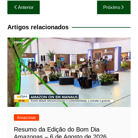
Navegação
Anterior
Próximo
de
Post
Artigos relacionados
Amazonas
Resumo da Edição do Bom Dia
Amazonas – 6 de Agosto de 2026