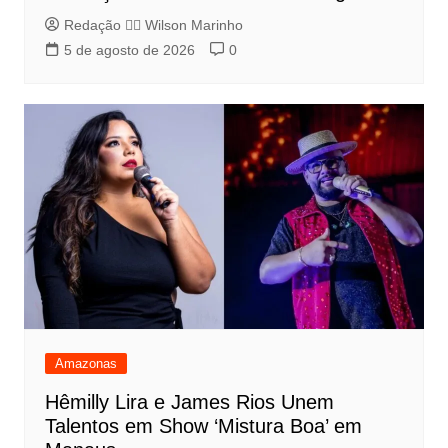
Redação 👨‍⚖️​ Wilson Marinho
5 de agosto de 2026
0
Amazonas
Hêmilly Lira e James Rios Unem
Talentos em Show ‘Mistura Boa’ em