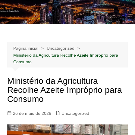
Ir
para
Notícias –
Notícias – Publicidades – Anúncios
o
Publicidades –
conteúdo
Anúncios
Página inicial
Uncategorized
Ministério da Agricultura Recolhe Azeite Impróprio para
Consumo
Ministério da Agricultura
Recolhe Azeite Impróprio para
Consumo
26 de maio de 2026
Uncategorized