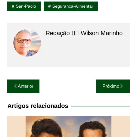
San-Paolo
Seguranca-Alimentar
Redação 👨‍⚖️​ Wilson Marinho
Navegação
Anterior
Próximo
de
Post
Artigos relacionados