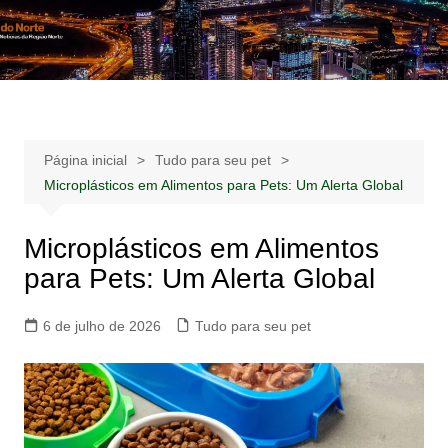
Ir
para
Notícias –
Notícias – Publicidades – Anúncios
o
Publicidades –
conteúdo
Anúncios
Página inicial
Tudo para seu pet
Microplásticos em Alimentos para Pets: Um Alerta Global
Microplásticos em Alimentos
para Pets: Um Alerta Global
6 de julho de 2026
Tudo para seu pet