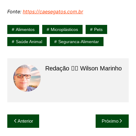
Fonte:
https://caesegatos.com.br
Alimentos
Microplásticos
Pets
Saúde Animal
Seguranca-Alimentar
Redação 👨‍⚖️​ Wilson Marinho
Navegação
Anterior
Próximo
de