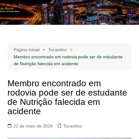
Ir
para
Notícias –
Notícias – Publicidades – Anúncios
o
Publicidades –
conteúdo
Anúncios
Página inicial
Tocantins
Membro encontrado em rodovia pode ser de estudante
de Nutrição falecida em acidente
Membro encontrado em
rodovia pode ser de estudante
de Nutrição falecida em
acidente
22 de maio de 2026
Tocantins