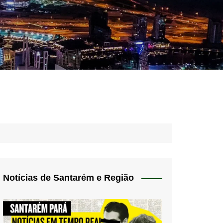
idades – Anúncios
l
nós
 Blog
de uso
Notícias de Santarém e Região
 do Norte
a de privacidade