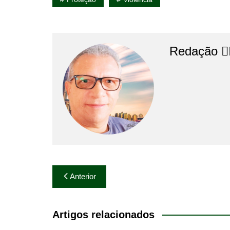
Redação 👨‍
Navegação
Anterior
de
Post
Artigos relacionados