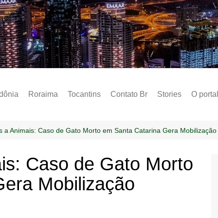
Notícias – Public
dônia
Roraima
Tocantins
Contato Br
Stories
O porta
Social
Sobre 
s a Animais: Caso de Gato Morto em Santa Catarina Gera Mobilização
Post do
is: Caso de Gato Morto
Termo 
Gera Mobilização
Estados
Polític