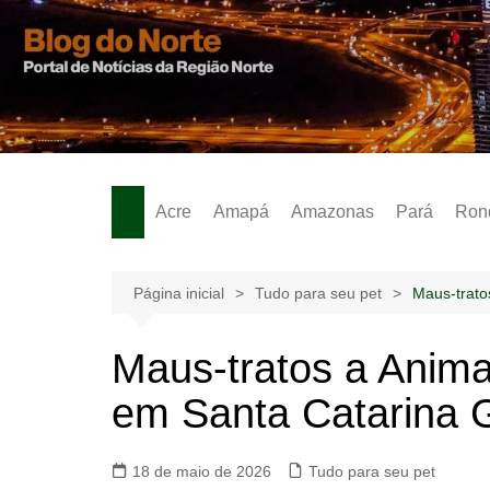
Ir
para
o
Notícias – Publicidades – Anúncios
conteúdo
Acre
Amapá
Amazonas
Pará
Ron
Página inicial
Tudo para seu pet
Maus-trato
Maus-tratos a Anima
em Santa Catarina 
18 de maio de 2026
Tudo para seu pet