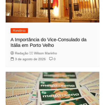
Rondônia
A Importância do Vice-Consulado da
Itália em Porto Velho
Redação 👨‍⚖️​ Wilson Marinho
3 de agosto de 2026
0