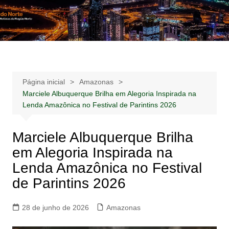
Ir
para
Notícias –
Notícias – Publicidades – Anúncios
o
Publicidades –
conteúdo
Anúncios
Página inicial
Amazonas
Marciele Albuquerque Brilha em Alegoria Inspirada na
Lenda Amazônica no Festival de Parintins 2026
Marciele Albuquerque Brilha
em Alegoria Inspirada na
Lenda Amazônica no Festival
de Parintins 2026
28 de junho de 2026
Amazonas