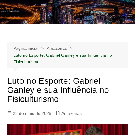
Ir
para
Notícias –
Notícias – Publicidades – Anúncios
o
Publicidades –
conteúdo
Anúncios
Página inicial
Amazonas
Luto no Esporte: Gabriel Ganley e sua Influência no
Fisiculturismo
Luto no Esporte: Gabriel
Ganley e sua Influência no
Fisiculturismo
23 de maio de 2026
Amazonas