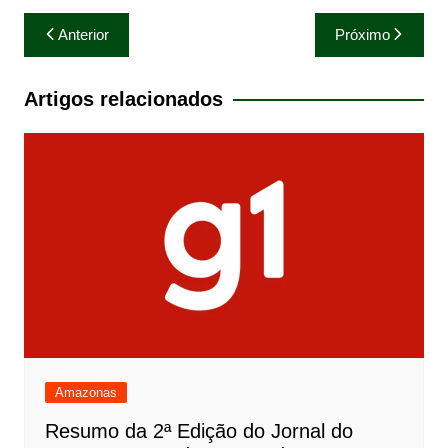
Navegação
Anterior
Próximo
de
Post
Artigos relacionados
Amazonas
Resumo da 2ª Edição do Jornal do