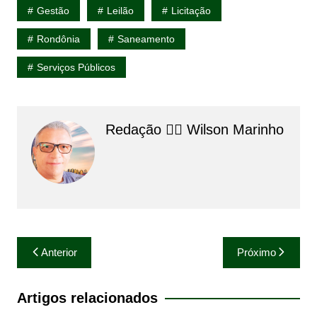
Gestão
Leilão
Licitação
Rondônia
Saneamento
Serviços Públicos
Redação 👨‍⚖️​ Wilson Marinho
Navegação
Anterior
Próximo
de
Post
Artigos relacionados