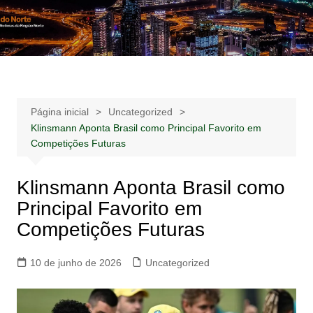
Ir
para
Notícias –
Notícias – Publicidades – Anúncios
o
Publicidades –
conteúdo
Anúncios
Página inicial
Uncategorized
Klinsmann Aponta Brasil como Principal Favorito em
Competições Futuras
Klinsmann Aponta Brasil como
Principal Favorito em
Competições Futuras
10 de junho de 2026
Uncategorized