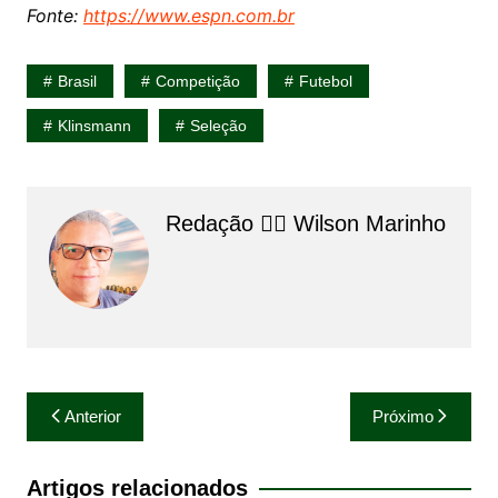
Fonte:
https://www.espn.com.br
Brasil
Competição
Futebol
Klinsmann
Seleção
Redação 👨‍⚖️​ Wilson Marinho
Navegação
Anterior
Próximo
de
Post
Artigos relacionados