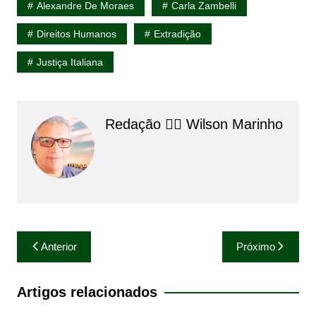
Alexandre De Moraes
Carla Zambelli
Direitos Humanos
Extradição
Justiça Italiana
Redação 👨‍⚖️​ Wilson Marinho
Navegação
Anterior
Próximo
de
Post
Artigos relacionados