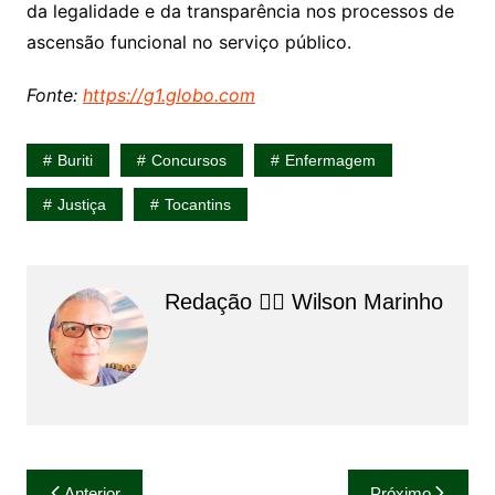
da legalidade e da transparência nos processos de
ascensão funcional no serviço público.
Fonte:
https://g1.globo.com
Buriti
Concursos
Enfermagem
Justiça
Tocantins
Redação 👨‍⚖️​ Wilson Marinho
Navegação
Anterior
Próximo