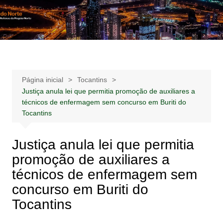
Ir
para
Notícias –
Notícias – Publicidades – Anúncios
o
Publicidades –
conteúdo
Anúncios
Página inicial
Tocantins
Justiça anula lei que permitia promoção de auxiliares a
técnicos de enfermagem sem concurso em Buriti do
Tocantins
Justiça anula lei que permitia
promoção de auxiliares a
técnicos de enfermagem sem
concurso em Buriti do
Tocantins