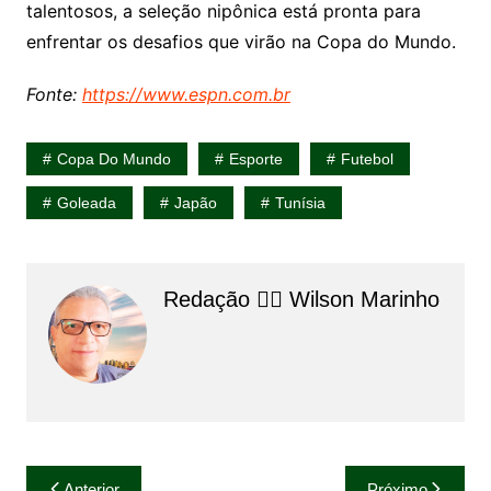
talentosos, a seleção nipônica está pronta para
enfrentar os desafios que virão na Copa do Mundo.
Fonte:
https://www.espn.com.br
Copa Do Mundo
Esporte
Futebol
Goleada
Japão
Tunísia
Redação 👨‍⚖️​ Wilson Marinho
Navegação
Anterior
Próximo