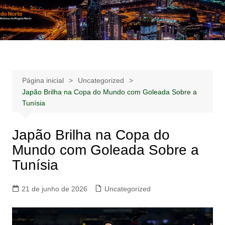
Ir
para
Notícias –
Notícias – Publicidades – Anúncios
o
Publicidades –
conteúdo
Anúncios
Página inicial
Uncategorized
Japão Brilha na Copa do Mundo com Goleada Sobre a
Tunísia
Japão Brilha na Copa do
Mundo com Goleada Sobre a
Tunísia
21 de junho de 2026
Uncategorized