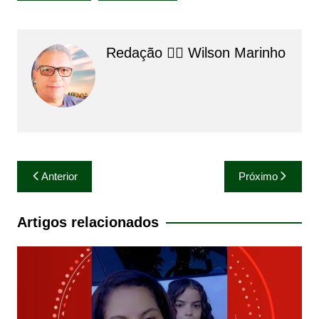
Redação 👨‍⚖️​ Wilson Marinho
Navegação
Anterior
Próximo
de
Post
Artigos relacionados