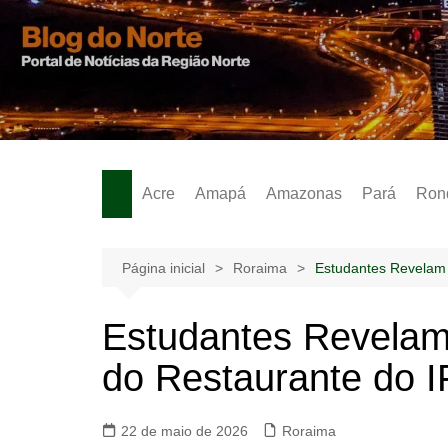
Ir
para
o
Notícias – Publicidades – Anúncios
conteúdo
Acre
Amapá
Amazonas
Pará
Ron
Página inicial
Roraima
Estudantes Revelam 
Estudantes Revelam
do Restaurante do 
22 de maio de 2026
Roraima