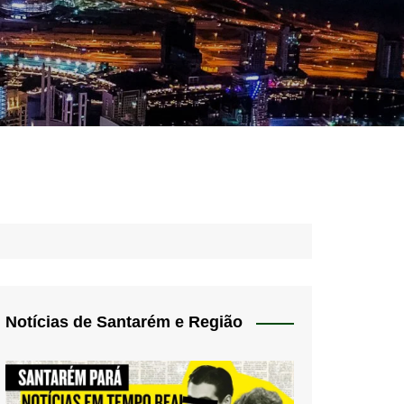
idades – Anúncios
l
nós
 Blog
de uso
Notícias de Santarém e Região
 do Norte
a de privacidade