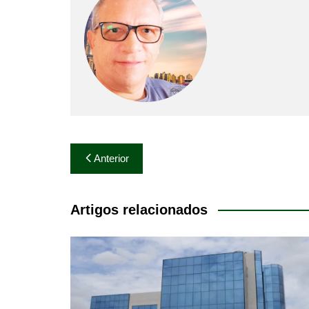
Navegação
Anterior
de
Post
Artigos relacionados