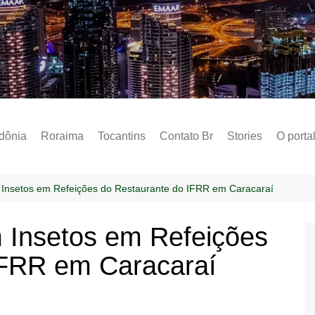
Notícias – Public
dônia
Roraima
Tocantins
Contato Br
Stories
O porta
Social
Sobre 
Insetos em Refeições do Restaurante do IFRR em Caracaraí
Post do
 Insetos em Refeições
Termo 
IFRR em Caracaraí
Estados
Polític