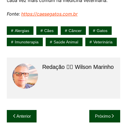
cada vez mais comum na medicina veterinária.
Fonte:
https://caesegatos.com.br
Alergias
Cães
Câncer
Gatos
Imunoterapia
Saúde Animal
Veterinária
Redação 👨‍⚖️​ Wilson Marinho
Navegação
Anterior
Próximo
de