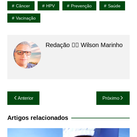
Câncer
HPV
Prevenção
Saúde
Vacinação
Redação 👨‍⚖️​ Wilson Marinho
Navegação
Anterior
Próximo
de
Post
Artigos relacionados