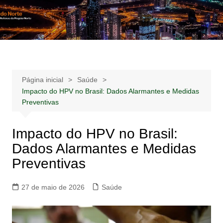
Ir
para
Notícias –
Notícias – Publicidades – Anúncios
o
Publicidades –
conteúdo
Anúncios
Página inicial
Saúde
Impacto do HPV no Brasil: Dados Alarmantes e Medidas
Preventivas
Impacto do HPV no Brasil:
Dados Alarmantes e Medidas
Preventivas
27 de maio de 2026
Saúde