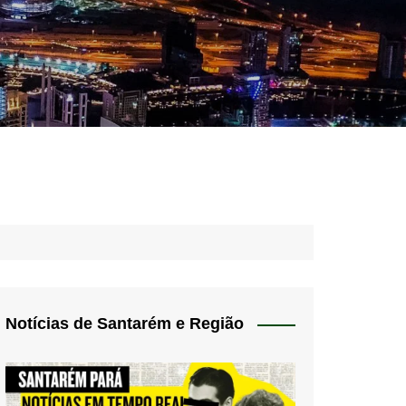
idades – Anúncios
l
nós
 Blog
de uso
Notícias de Santarém e Região
 do Norte
a de privacidade