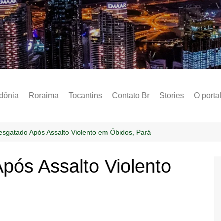
Notícias – Public
dônia
Roraima
Tocantins
Contato Br
Stories
O porta
Social
Sobre 
esgatado Após Assalto Violento em Óbidos, Pará
Post do
pós Assalto Violento
Termo 
Estados
Polític