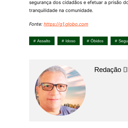
segurança dos cidadãos e efetuar a prisão do
tranquilidade na comunidade.
Fonte:
https://g1.globo.com
Assalto
Idoso
Óbidos
Segu
Redação 👨‍