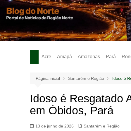
Ir
para
o
Notícias – Publicidades – Anúncios
conteúdo
Acre
Amapá
Amazonas
Pará
Ron
Página inicial
Santarém e Região
Idoso é R
Idoso é Resgatado A
em Óbidos, Pará
13 de junho de 2026
Santarém e Região