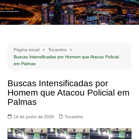
Ir
para
Notícias –
Notícias – Publicidades – Anúncios
o
Publicidades –
conteúdo
Anúncios
Página inicial
Tocantins
Buscas Intensificadas por Homem que Atacou Policial
em Palmas
Buscas Intensificadas por
Homem que Atacou Policial em
Palmas
14 de junho de 2026
Tocantins