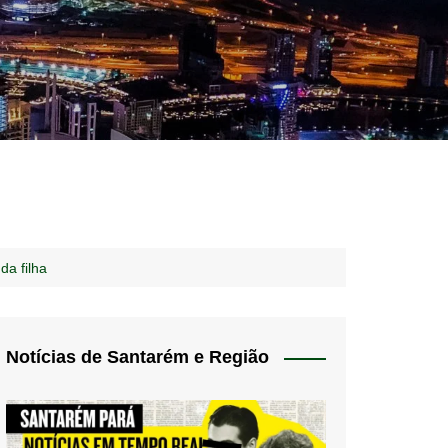
idades – Anúncios
l
nós
da filha
 Blog
de uso
Notícias de Santarém e Região
 do Norte
a de privacidade