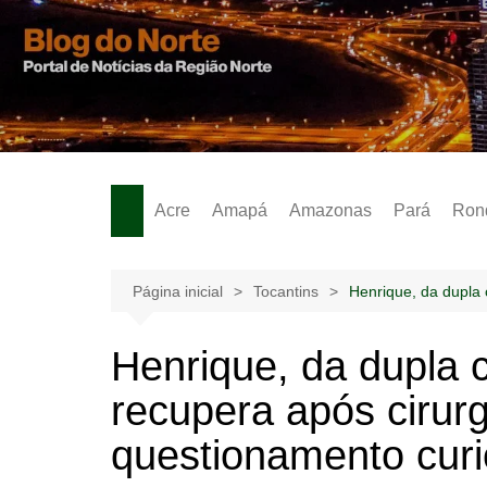
Ir
para
o
Notícias – Publicidades – Anúncios
conteúdo
Acre
Amapá
Amazonas
Pará
Ron
Página inicial
Tocantins
Henrique, da dupla 
Henrique, da dupla 
recupera após cirurg
questionamento curio