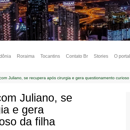
Notícias – Public
dônia
Roraima
Tocantins
Contato Br
Stories
O porta
Social
Sobre 
com Juliano, se recupera após cirurgia e gera questionamento curioso 
Post do
com Juliano, se
Termo 
ia e gera
Estados
Polític
so da filha