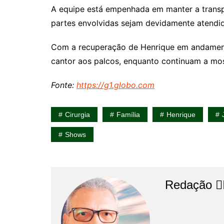
A equipe está empenhada em manter a transp
partes envolvidas sejam devidamente atendid
Com a recuperação de Henrique em andament
cantor aos palcos, enquanto continuam a most
Fonte:
https://g1.globo.com
Cirurgia
Família
Henrique
Shows
Redação 👨‍