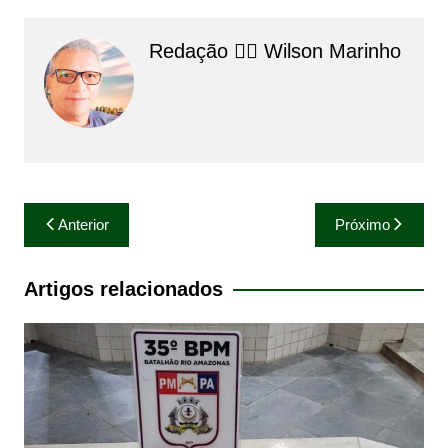
Redação 👨‍⚖️​ Wilson Marinho
Navegação
Anterior
Próximo
de
Post
Artigos relacionados