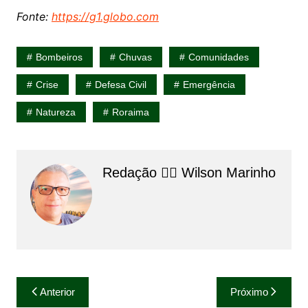
Fonte:
https://g1.globo.com
Bombeiros
Chuvas
Comunidades
Crise
Defesa Civil
Emergência
Natureza
Roraima
Redação 👨‍⚖️​ Wilson Marinho
Navegação
Anterior
Próximo