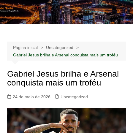
Ir
para
Notícias –
Notícias – Publicidades – Anúncios
o
Publicidades –
conteúdo
Anúncios
Página inicial
Uncategorized
Gabriel Jesus brilha e Arsenal conquista mais um troféu
Gabriel Jesus brilha e Arsenal
conquista mais um troféu
24 de maio de 2026
Uncategorized