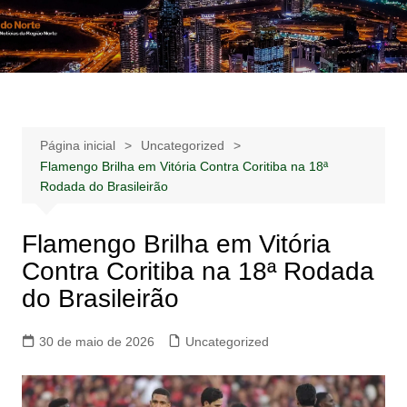
Ir
para
Notícias –
Notícias – Publicidades – Anúncios
o
Publicidades –
conteúdo
Anúncios
Página inicial
Uncategorized
Flamengo Brilha em Vitória Contra Coritiba na 18ª
Rodada do Brasileirão
Flamengo Brilha em Vitória
Contra Coritiba na 18ª Rodada
do Brasileirão
30 de maio de 2026
Uncategorized