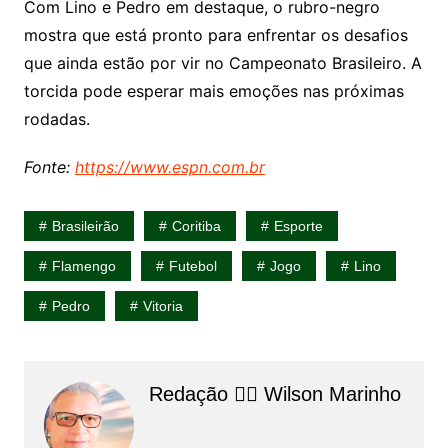
Com Lino e Pedro em destaque, o rubro-negro
mostra que está pronto para enfrentar os desafios
que ainda estão por vir no Campeonato Brasileiro. A
torcida pode esperar mais emoções nas próximas
rodadas.
Fonte:
https://www.espn.com.br
Brasileirão
Coritiba
Esporte
Flamengo
Futebol
Jogo
Lino
Pedro
Vitoria
Redação 👨‍⚖️​ Wilson Marinho