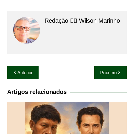
Redação 👨‍⚖️​ Wilson Marinho
Navegação
Anterior
Próximo
de
Post
Artigos relacionados