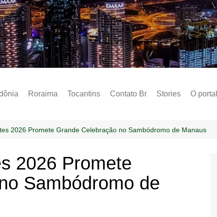
Notícias – Public
dônia
Roraima
Tocantins
Contato Br
Stories
O porta
Social
Sobre 
stes 2026 Promete Grande Celebração no Sambódromo de Manaus
Post do
es 2026 Promete
Termo 
 no Sambódromo de
Estados
Polític