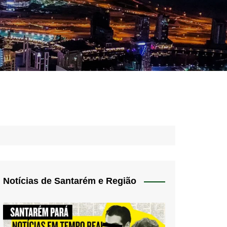
idades – Anúncios
l
nós
 Blog
de uso
Notícias de Santarém e Região
 do Norte
a de privacidade