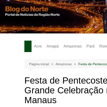
Ir
para
o
Notícias – Publicidades – Anúncios
conteúdo
Acre
Amapá
Amazonas
Pará
Ron
Página inicial
Amazonas
Festa de Penteco
Festa de Pentecost
Grande Celebração
Manaus