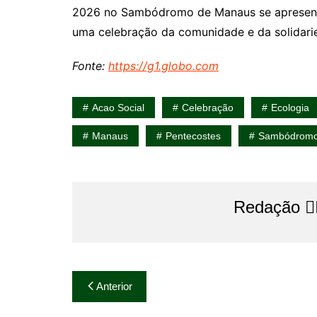
2026 no Sambódromo de Manaus se apresent
uma celebração da comunidade e da solidari
Fonte:
https://g1.globo.com
Acao Social
Celebração
Ecologia
Manaus
Pentecostes
Sambódrom
Redação 👨‍
Navegação
Anterior
de