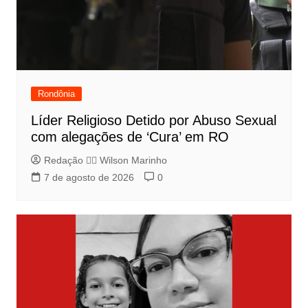
Rondônia
Líder Religioso Detido por Abuso Sexual
com alegações de ‘Cura’ em RO
Redação 👨‍⚖️​ Wilson Marinho
7 de agosto de 2026
0