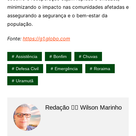
minimizando o impacto nas comunidades afetadas e
assegurando a segurança e o bem-estar da
população.
Fonte:
https://g1.globo.com
Assistência
Bonfim
Chuvas
Defesa Civil
Emergência
Roraima
Uiramutã
Redação 👨‍⚖️​ Wilson Marinho