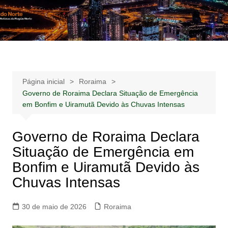
Ir
para
Notícias –
Notícias – Publicidades – Anúncios
o
Publicidades –
conteúdo
Anúncios
Página inicial
Roraima
Governo de Roraima Declara Situação de Emergência
em Bonfim e Uiramutã Devido às Chuvas Intensas
Governo de Roraima Declara
Situação de Emergência em
Bonfim e Uiramutã Devido às
Chuvas Intensas
30 de maio de 2026
Roraima