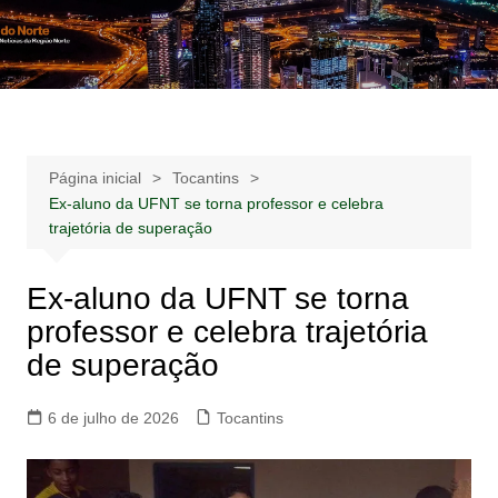
Ir
para
Notícias –
Notícias – Publicidades – Anúncios
o
Publicidades –
conteúdo
Anúncios
Página inicial
Tocantins
Ex-aluno da UFNT se torna professor e celebra
trajetória de superação
Ex-aluno da UFNT se torna
professor e celebra trajetória
de superação
6 de julho de 2026
Tocantins