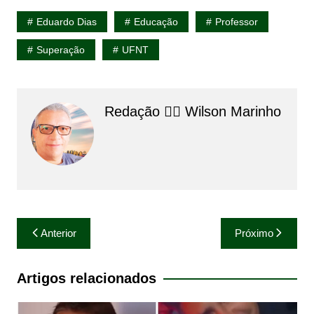
Eduardo Dias
Educação
Professor
Superação
UFNT
Redação 👨‍⚖️​ Wilson Marinho
Navegação
Anterior
Próximo
de
Post
Artigos relacionados